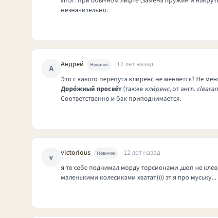
Итог: при обычном лифте (замена пружин и накрутк
незначительно.
Андрей
12 лет назад
Новичок
А
Это с какого перепуга клиренс не меняется? Не мен
Доро́жный просве́т
(также
кли́ренс
, от
англ.
cleara
Соответственно и бак приподнимается.
victorious
12 лет назад
Новичок
v
я то себе поднимал морду торсионами ,шоп не клева
маленькими колесиками хватат)))) эт я про муську..