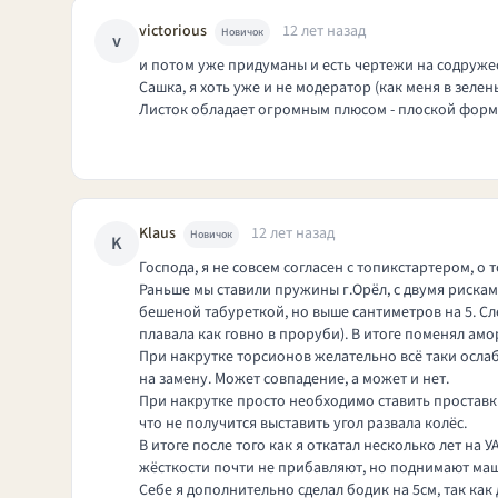
victorious
12 лет назад
Новичок
v
и потом уже придуманы и есть чертежи на содружест
Сашка, я хоть уже и не модератор (как меня в зелен
Листок обладает огромным плюсом - плоской формой
Klaus
12 лет назад
Новичок
K
Господа, я не совсем согласен с топикстартером, о 
Раньше мы ставили пружины г.Орёл, с двумя рискам
бешеной табуреткой, но выше сантиметров на 5. Сл
плавала как говно в проруби). В итоге поменял амо
При накрутке торсионов желательно всё таки ослаб
на замену. Может совпадение, а может и нет.
При накрутке просто необходимо ставить проставки
что не получится выставить угол развала колёс.
В итоге после того как я откатал несколько лет на
жёсткости почти не прибавляют, но поднимают маши
Себе я дополнительно сделал бодик на 5см, так как