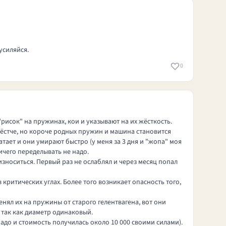
усиляйся.
0
 "рисок" на пружинах, кои и указывают на их жёсткость.
 жёстче, но короче родных пружин и машина становится
тает и они умирают быстро (у меня за 3 дня и "жопа" моя
ичего переделывать не надо.
зноситься. Первый раз не ослаблял и через месяц попал
критических углах. Более того возникает опасность того,
енял их на пружины от старого гелентвагена, вот они
 так как диаметр одинаковый.
надо и стоимость получилась около 10 000 своими силами).