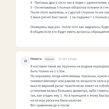
4 - Просишь друга сесть как в лодке с удлинителем, 
5 - Отсчитываешь 5 полных оборотов головки (я счи
После этого вылазишь, и с другой стороны то-же
У меня расчет был такой - 1 см подъема = 1 полный
Оговорюсь еще раз - после того как задралось, буд
В общем если кто будет иметь вопросы, обращайтес
Никита
12 лет назад
Новичок
Н
Я поставил такие же пружины на родные корандовск
быть только на 1-1.5см.
По хорошему, когда натягиваешь торсионы, нужно от
пневмогайковерт или равная по мощности сила в рук
высоте верхний рычаг практически лежит на отбойн
установив колеса большего диаметра, либо ставить
так, как угодно ему :) . Ну в принципе к этому быс
на кочках раскачка была ужасная.
Вот сравнение до и после: