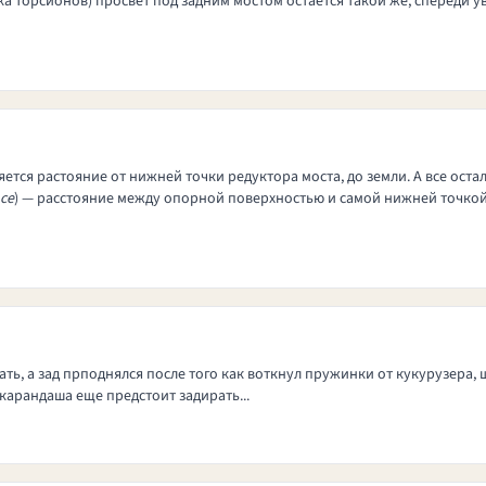
а торсионов) просвет под задним мостом остается такой же, спереди у
яется растояние от нижней точки редуктора моста, до земли. А все оста
nce
) — расстояние между опорной поверхностью и самой нижней точкой
ть, а зад прподнялся после того как воткнул пружинки от кукурузера, 
. карандаша еще предстоит задирать...