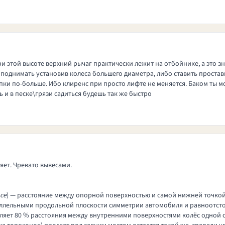
при этой высоте верхний рычаг практически лежит на отбойнике, а это зн
поднимать установив колеса большего диаметра, либо ставить простав
 тапки по-больше. Ибо клиренс при просто лифте не меняется. Баком ты 
ь и в песке\грязи садиться будешь так же быстро
яет. Чревато вывесами.
nce
) — расстояние между опорной поверхностью и самой нижней точкой
раллельными продольной плоскости симметрии автомобиля и равноотст
ляет 80 % расстояния между внутренними поверхностями колёс одной о