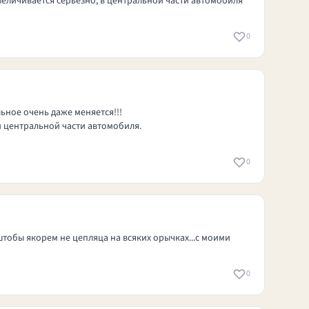
величивается серьезно, в центральной части автомобиля
0
льное очень даже меняется!!!
 центральной части автомобиля.
0
штобы якорем не цепляца на всяких орычках...с моими
0