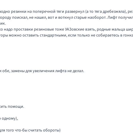
одно резинки на поперечной тяги развернул (а то тяга дребезжяла), рез
городу поискал, не нашел, вот и воткнул старые наоборот. Лифт получилс
ик.
ько надо проставки резиновые тоже УАЗовские взять, родные мальца шир
оры можно оставить стандартными, если только не собираетесь в гонках
 обе, замены для увеличения лифта не делал.
сить помощи.
о одному),
 для того что-бы считать обороты)