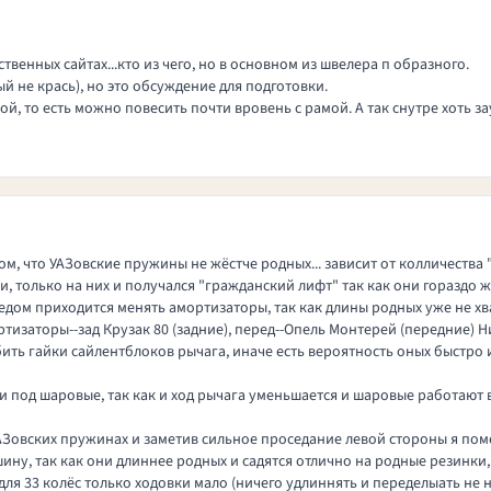
венных сайтах...кто из чего, но в основном из швелера п образного.
ый не крась), но это обсуждение для подготовки.
, то есть можно повесить почти вровень с рамой. А так снутре хоть за
том, что УАЗовские пружины не жёстче родных... зависит от колличества
и, только на них и получался "гражданский лифт" так как они гораздо
едом приходится менять амортизаторы, так как длины родных уже не хва
ртизаторы--зад Крузак 80 (задние), перед--Опель Монтерей (передние) Н
ить гайки сайлентблоков рычага, иначе есть вероятность оных быстро и
 под шаровые, так как и ход рычага уменьшается и шаровые работают в 
 УАЗовских пружинах и заметив сильное проседание левой стороны я пом
ну, так как они длиннее родных и садятся отлично на родные резинки,
 для 33 колёс только ходовки мало (ничего удлиннять и переделыать не 