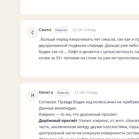
Сашка
12 лет назад
Новичок
С
. Больше перед накручивать нет смысла, так как и 
двухрычажной подвески спереди. Дальше уже либо 
Бодик так-то.... Лифт и делается с целью воткнуть
колее за 33+ тапками на стоке ты уже не проползеш
Никита
12 лет назад
Новичок
Н
Согласен. Правда бодик ход колеса вниз не прибавл
Данные википедии:
Клиренс — то же, что
дорожный просвет
.
Доро́жный просве́т
(также
кли́ренс
, от
англ.
cleara
часть, заключенная между двумя плоскостями, па
центральной части на опорную поверхность состав