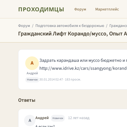
ПРОХОДИМЦЫ
Форум
Маркетплейс
Форум
/
Подготовка автомобиля к бездорожью
/
Гражданск
Гражданский Лифт Корандо/муссо, Опыт 
Задрать карандаша или муссо бюджетно и
А
http://www.idrive.kz/cars/ssangyong/koran
Андрей
30.01.2014 02:47 · 183 просм.
Новичок
Ответы
Андрей
12 лет назад
Новичок
А
А если так?