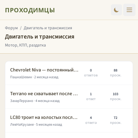
ПРОХОДИМЦЫ
Форум
/
Двигатель и трансмиссия
Двигатель и трансмиссия
Мотор, КПП, раздатка
Chevrolet Niva — постоянный вой раздатки на скорости, лечится регулировкой?
0
88
ответов
просм.
ПашкаШевик
· 2 месяца назад
Terrano не схватывает после морозов — стартер крутит, искра есть
1
103
ответ
просм.
ЗахарТеррано
· 4 месяца назад
LC80 троит на холостых после зимней стоянки
4
72
ответа
просм.
ЛевНаКрузаке
· 5 месяцев назад