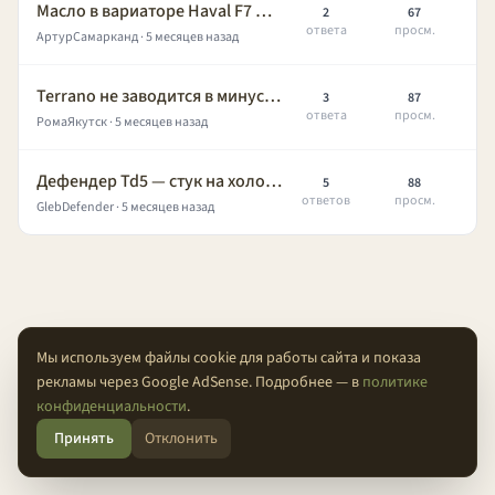
Масло в вариаторе Haval F7 — когда менять и какое лить?
2
67
ответа
просм.
АртурСамарканд
· 5 месяцев назад
Terrano не заводится в минус 45 — помогите разобраться
3
87
ответа
просм.
РомаЯкутск
· 5 месяцев назад
Дефендер Td5 — стук на холодную, кто сталкивался?
5
88
ответов
просм.
GlebDefender
· 5 месяцев назад
Мы используем файлы cookie для работы сайта и показа
рекламы через Google AdSense. Подробнее — в
политике
О проекте
Конфиденциальность
Условия
FAQ
Контакты
конфиденциальности
.
Принять
Отклонить
© 2026 Проходимцы — Там, где кончается асфальт.