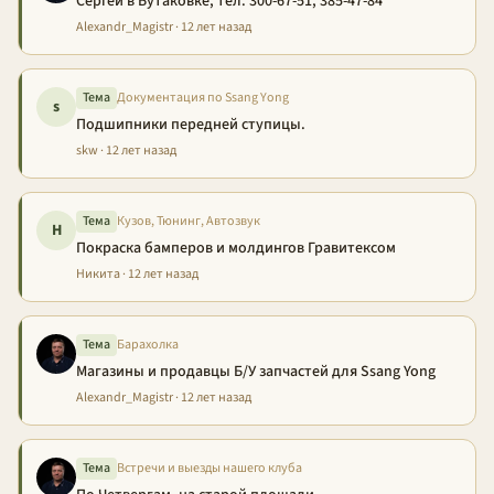
Сергей в Бутаковке, тел. 300-67-51, 385-47-84
Alexandr_Magistr · 12 лет назад
Тема
Документация по Ssang Yong
s
Подшипники передней ступицы.
skw · 12 лет назад
Тема
Кузов, Тюнинг, Автозвук
Н
Покраска бамперов и молдингов Гравитексом
Никита · 12 лет назад
Тема
Барахолка
Магазины и продавцы Б/У запчастей для Ssang Yong
Alexandr_Magistr · 12 лет назад
Тема
Встречи и выезды нашего клуба