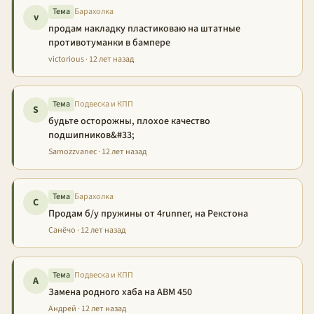
Тема
Барахолка
v
продам накладку пластиковаю на штатные
противотуманки в бампере
victorious · 12 лет назад
Тема
Подвеска и КПП
S
будьте осторожны, плохое качество
подшипников&#33;
Samozzvanec · 12 лет назад
Тема
Барахолка
С
Продам б/у пружины от 4runner, на Рекстона
Санёчо · 12 лет назад
Тема
Подвеска и КПП
А
Замена родного хаба на АВМ 450
Андрей · 12 лет назад